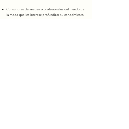
Consultores de imagen o profesionales del mundo de
la moda que les interese profundizar su conocimiento
sobre el color y lo que los colores comunican.
Profesionales que busquen utilizar el color como
herramienta de trabajo (entrevistas, ocasiones
especiales o eventos).
ÚLTIMA ÉDICION