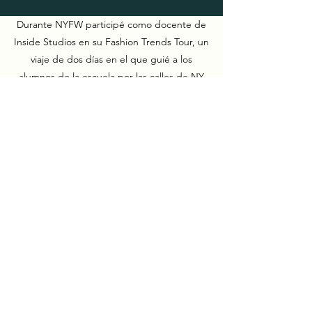
Durante NYFW participé como docente de
Inside Studios en su Fashion Trends Tour, un
viaje de dos días en el que guié a los
alumnos de la escuela por las calles de NY
en busca de las tendencias de esta
temporada.
Durante el recorrido visitamos diferentes
tiendas de lujo como Burberry, Versace y
Hermés donde analizamos vidrieras,
texturas y colores, y realizamos una
búsqueda genial.